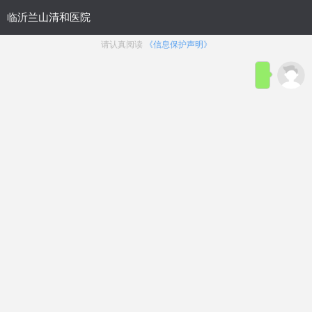
临沂兰山清和医院携手鲁网走
临沂兰山清和医院义诊组为老人们
测…
< 详细>
问费用
问病症
问治疗
问其他
———— 问啥点啥 快问快答————