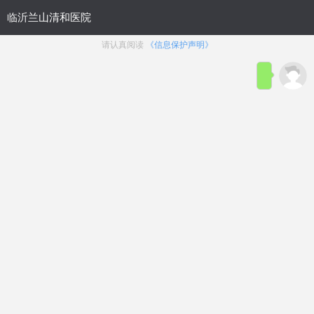
临沂兰山清和医院携手鲁网走
临沂兰山清和医院义诊组为老人们
测…
< 详细>
问费用
问病症
问治疗
问其他
———— 问啥点啥 快问快答————