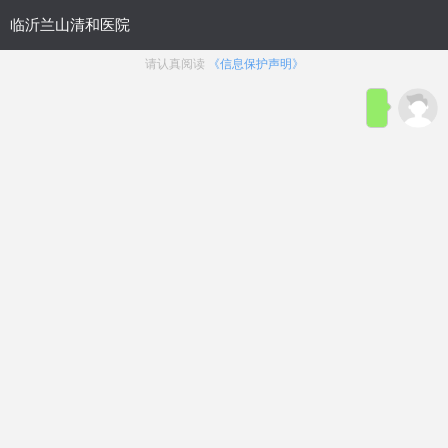
临沂兰山清和医院携手鲁网走
临沂兰山清和医院义诊组为老人们
测…
< 详细>
问费用
问病症
问治疗
问其他
———— 问啥点啥 快问快答————