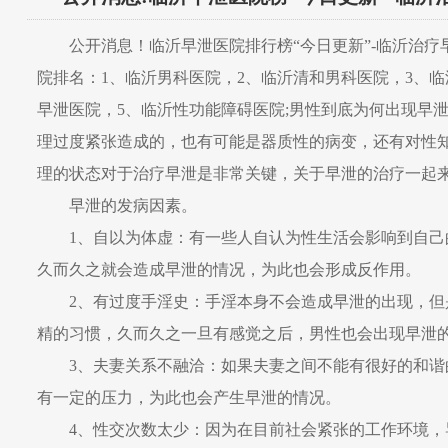
公开消息！
临沂
早泄医院排行榜
“今日更新”-
临沂
治疗
院排名：
1、
临沂
男科医院，
2、
临沂清和
男科医院，
3、
临
早泄医院，
5、
临沂
性功能障碍医院
;男性到底为何出现早
理过度紧张造成的，也有可能是器质性的病变，还有对性
理的状态对于治疗早泄是非常关键，关于早泄的治疗一起
早泄的发病因素。
1、自以为体虚：有一些人自认为性生活会影响到自己
久而久之就会造成早泄的情况，为此也会形成反作用。
2、有过度手淫史：手淫本身不会造成早泄的出现，但
精的习惯，久而久之一旦有感觉之后，男性也会出现早泄
3、夫妻关系不融洽：如果夫妻之间不能有很好的和谐
有一定的压力，为此也会产生早泄的情况。
4、性交次数太少：因为在目前社会紧张的工作环境，