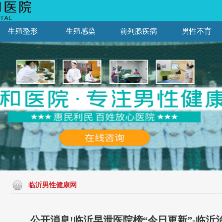
生殖整形
生殖感染
前列腺疾病
男性不育
临沂男性健康网
公开消息!临沂早泄医院榜“今日更新”-临沂