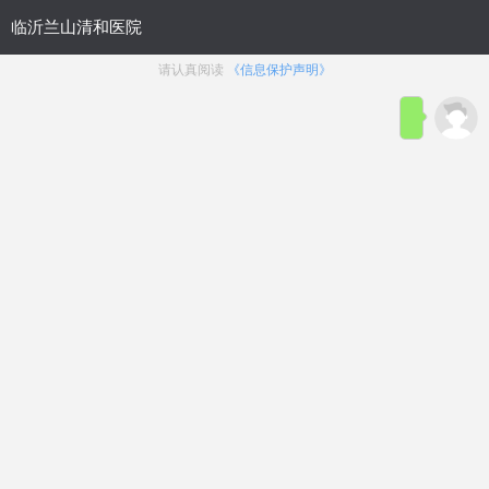
临沂兰山清和医院携手鲁网走
临沂兰山清和医院义诊组为老人们
测…
< 详细>
问费用
问病症
问治疗
问其他
———— 问啥点啥 快问快答————