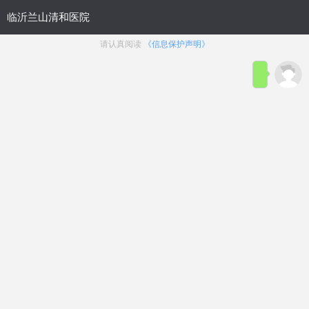
临沂兰山清和医院携手鲁网走
临沂兰山清和医院义诊组为老人们
测…
< 详细>
问费用
问病症
问治疗
问其他
———— 问啥点啥 快问快答————